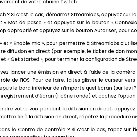
itivement de votre chaîne Twitch.
tch ? Si c’est le cas, démarrez Streamlabs, appuyez sur le
t « Mot de passe » et appuyez sur le bouton « Connexio
hamp approprié et appuyez sur le bouton Autoriser, pour 
 et « Enable mic », pour permettre à Streamlabs d’utili
otre diffusion en direct (par exemple, le ticker de don mo
 et « Get started », pour terminer la configuration de Str
ez lancer une émission en direct à l’aide de la caméra de
le de l’iOS. Pour ce faire, faites glisser le curseur vers
depuis le bord inférieur de n’importe quel écran (sur les
nregistrement d’écran (l’icône ronde) et cochez l’option
endre votre voix pendant la diffusion en direct, appuyez
mettre fin à la diffusion en direct, répétez la procédure c
ans le Centre de contrôle ? Si c’est le cas, tapez sur