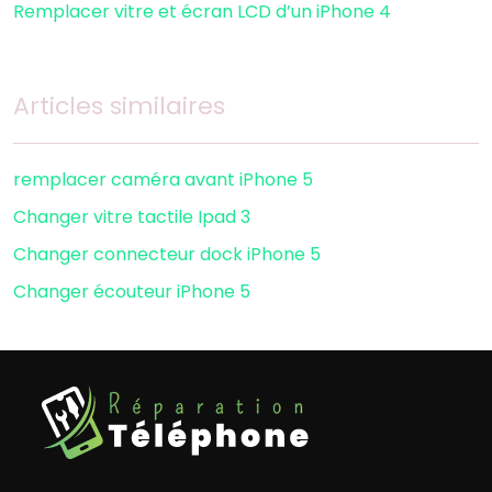
Remplacer vitre et écran LCD d’un iPhone 4
Articles similaires
remplacer caméra avant iPhone 5
Changer vitre tactile Ipad 3
Changer connecteur dock iPhone 5
Changer écouteur iPhone 5