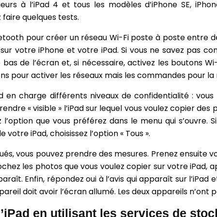
ieurs à l’iPad 4 et tous les modèles d’iPhone SE, iPhon
 faire quelques tests.
th pour créer un réseau Wi-Fi poste à poste entre deux
 sur votre iPhone et votre iPad. Si vous ne savez pas com
as de l’écran et, si nécessaire, activez les boutons Wi-Fi
ons pour activer les réseaux mais les commandes pour la m
 en charge différents niveaux de confidentialité : vous 
dre « visible » l’iPad sur lequel vous voulez copier des 
 l’option que vous préférez dans le menu qui s’ouvre. Si
 votre iPad, choisissez l’option « Tous ».
tués, vous pouvez prendre des mesures. Prenez ensuite vo
ochez les photos que vous voulez copier sur votre iPad, ap
aît. Enfin, répondez oui à l’avis qui apparaît sur l’iPad e
ppareil doit avoir l’écran allumé. Les deux appareils n’o
’iPad en utilisant les services de sto