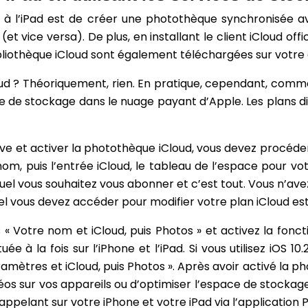
à l’iPad est de créer une photothèque synchronisée avec
et vice versa). De plus, en installant le client iCloud 
bliothèque iCloud sont également téléchargées sur votre ord
 ? Théoriquement, rien. En pratique, cependant, comme l
ce de stockage dans le nuage payant d’Apple. Les plans d
ive et activer la photothèque iCloud, vous devez procéde
nom, puis l’entrée iCloud, le tableau de l’espace pour vo
uel vous souhaitez vous abonner et c’est tout. Vous n’avez q
uel vous devez accéder pour modifier votre plan iCloud est 
s « Votre nom et iCloud, puis Photos » et activez la fon
 à la fois sur l’iPhone et l’iPad. Si vous utilisez iOS 10
ramètres et iCloud, puis Photos ». Après avoir activé la p
déos sur vos appareils ou d’optimiser l’espace de stockage
ppelant sur votre iPhone et votre iPad via l’application P